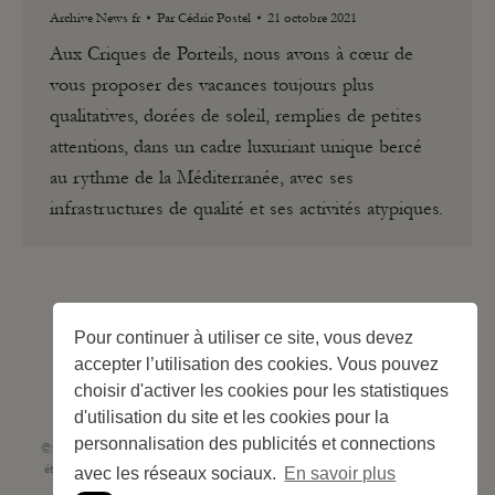
Archive News fr
Par
Cédric Postel
21 octobre 2021
Aux Criques de Porteils, nous avons à cœur de
vous proposer des vacances toujours plus
qualitatives, dorées de soleil, remplies de petites
attentions, dans un cadre luxuriant unique bercé
au rythme de la Méditerranée, avec ses
infrastructures de qualité et ses activités atypiques.
1
2
3
4
5
→
Pour continuer à utiliser ce site, vous devez
accepter l’utilisation des cookies. Vous pouvez
choisir d'activer les cookies pour les statistiques
d'utilisation du site et les cookies pour la
personnalisation des publicités et connections
©2023 Les Criques de Porteils | SIRET: 539 925 636 00026 - Classement 5
étoiles Tourisme N° C66-001852-002 du 5 août 2021 - 247 Emplacements
avec les réseaux sociaux.
En savoir plus
Site web réalisé par
Cédric Postel Webmaster