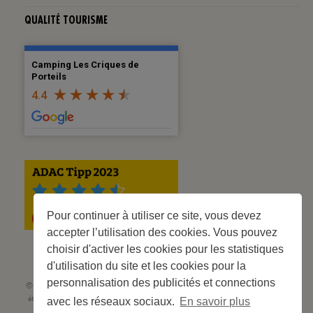
QUALITÉ TOURISME
Camping Les Criques de
Porteils
4.4
Pour continuer à utiliser ce site, vous devez
accepter l’utilisation des cookies. Vous pouvez
choisir d'activer les cookies pour les statistiques
d'utilisation du site et les cookies pour la
personnalisation des publicités et connections
©2023 Les Criques de Porteils | SIRET: 539 925 636 00026 - Classement 5
étoiles Tourisme N° C66-001852-002 du 5 août 2021 - 247 Emplacements
avec les réseaux sociaux.
En savoir plus
Site web réalisé par
Cédric Postel Webmaster