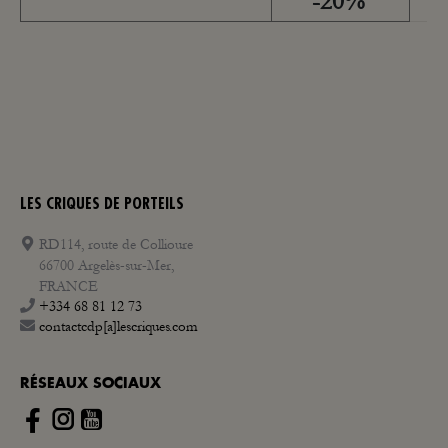
-20%
LES CRIQUES DE PORTEILS
RD114, route de Collioure
66700 Argelès-sur-Mer,
FRANCE
+334 68 81 12 73
contactcdp[a]lescriques.com
RÉSEAUX SOCIAUX
Instagram