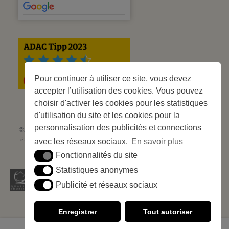
Pour continuer à utiliser ce site, vous devez
accepter l’utilisation des cookies. Vous pouvez
choisir d'activer les cookies pour les statistiques
d'utilisation du site et les cookies pour la
personnalisation des publicités et connections
©2023 Les Criques de Porteils | SIRET: 539 925 636 00026 - Classement 5
étoiles Tourisme N° C66-001852-002 du 5 août 2021 - 247 Emplacements
avec les réseaux sociaux.
En savoir plus
Site web réalisé par
Cédric Postel Webmaster
Fonctionnalités du site
Fonctionnalités du site
Statistiques anonymes
Statistiques anonymes
Publicité et réseaux sociaux
Publicité et réseaux sociaux
Enregistrer
Tout autoriser