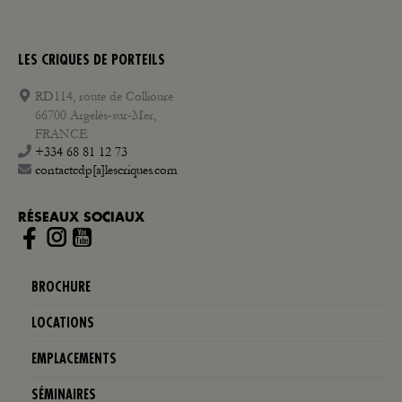
LES CRIQUES DE PORTEILS
RD114, route de Collioure
66700 Argelès-sur-Mer,
FRANCE
+334 68 81 12 73
contactcdp[a]lescriques.com
RÉSEAUX SOCIAUX
Instagram
BROCHURE
LOCATIONS
EMPLACEMENTS
SÉMINAIRES