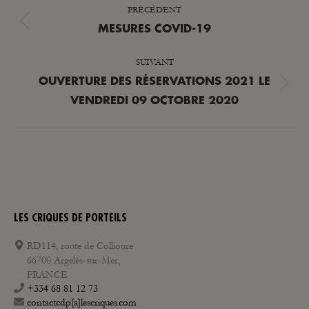
PRÉCÉDENT
ARTICLE
Article
MESURES COVID-19
précédent
SUIVANT
:
OUVERTURE DES RÉSERVATIONS 2021 LE
Article
VENDREDI 09 OCTOBRE 2020
suivant
:
LES CRIQUES DE PORTEILS
RD114, route de Collioure
66700 Argelès-sur-Mer,
FRANCE
+334 68 81 12 73
contactcdp[a]lescriques.com