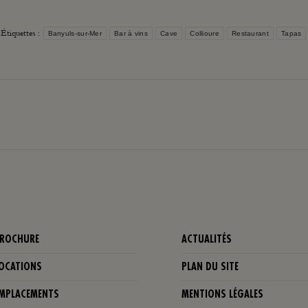
Étiquettes :
Banyuls-sur-Mer
Bar à vins
Cave
Collioure
Restaurant
Tapas
Article
suivant
:
ROCHURE
ACTUALITÉS
OCATIONS
PLAN DU SITE
MPLACEMENTS
MENTIONS LÉGALES