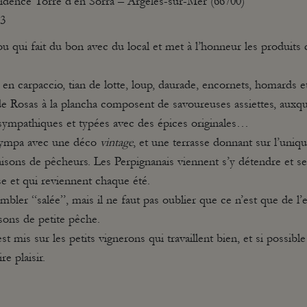
idence Torre d’en Sorra – Argelès-sur-Mer (66700)
23
u qui fait du bon avec du local et met à l’honneur les produits d
, en carpaccio, tian de lotte, loup, daurade, encornets, homards e
de Rosas à la plancha composent de savoureuses assiettes, auxq
ympathiques et typées avec des épices originales…
 sympa avec une déco
vintage
, et une terrasse donnant sur l’uni
aisons de pêcheurs. Les Perpignanais viennent s’y détendre et s
se et qui reviennent chaque été.
mbler “salée”, mais il ne faut pas oublier que ce n’est que de l’e
sons de petite pêche.
st mis sur les petits vignerons qui travaillent bien, et si possibl
e plaisir.