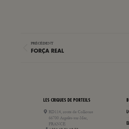
NAVIGATION
PRÉCÉDENT
ARTICLE
Article
FORÇA REAL
précédent
:
LES CRIQUES DE PORTEILS
B
RD114, route de Collioure
L
66700 Argelès-sur-Mer,
E
FRANCE