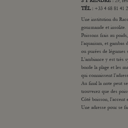
S’Y RENDRE
:
29, rés
TÉL
:
+33 4 68 81 41 
Une institution du Raco
gourmande et insolite.
Poissons frais au poids
l’aquarium, et gambas 
ou purées de légumes s
L’ambiance y est très
borde la plage et les m
qui connaissent l’adres
Au final la note peut se
trouverez que des pois
Côté boisson, l’accent e
Une adresse pour se fair