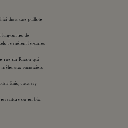
’ici dans une paillote
t langoustes de
uels se mêlent légumes
que rue du Racou qui
e mêler aux vacanciers
xtra-frais, vous n’y
e en nature ou en bio.