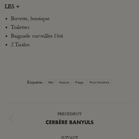
LES +
Buvette, boutique
Toilettes
Baignade surveillée l’été
2 Tiralos
Étiquettes :
Mer
Nature
Plage
Port-Vendres
NAVIGATION
PRÉCÉDENT
ARTICLE
Article
CERBÈRE BANYULS
précédent
SUIVANT