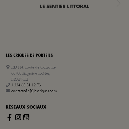
:
Article
LE SENTIER LITTORAL
suivant
:
LES CRIQUES DE PORTEILS
RD114, route de Collioure
66700 Argelès-sur-Mer,
FRANCE
+334 68 81 12 73
contactcdp[a]lescriques.com
RÉSEAUX SOCIAUX
Instagram