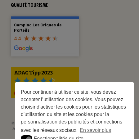
QUALITÉ TOURISME
Camping Les Criques de
Porteils
4.4
Pour continuer à utiliser ce site, vous devez
accepter l’utilisation des cookies. Vous pouvez
choisir d'activer les cookies pour les statistiques
d'utilisation du site et les cookies pour la
personnalisation des publicités et connections
©2023 Les Criques de Porteils | SIRET: 539 925 636 00026 - Classement 5
étoiles Tourisme N° C66-001852-002 du 5 août 2021 - 247 Emplacements
avec les réseaux sociaux.
En savoir plus
Site web réalisé par
Cédric Postel Webmaster
Fonctionnalités du site
Fonctionnalités du site