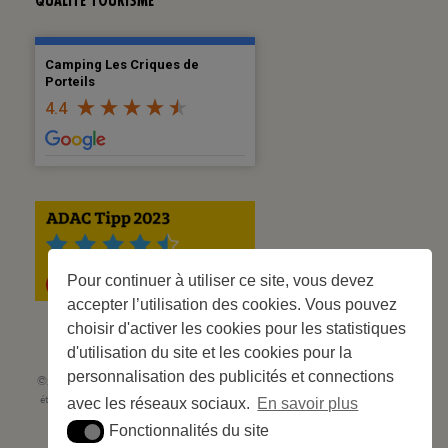
QUALITÉ TOURISME
Camping Les Criques de
Porteils
4.4
Pour continuer à utiliser ce site, vous devez
accepter l’utilisation des cookies. Vous pouvez
choisir d'activer les cookies pour les statistiques
d'utilisation du site et les cookies pour la
personnalisation des publicités et connections
©2023 Les Criques de Porteils | SIRET: 539 925 636 00026 - Classement 5
étoiles Tourisme N° C66-001852-002 du 5 août 2021 - 247 Emplacements
avec les réseaux sociaux.
En savoir plus
Site web réalisé par
Cédric Postel Webmaster
Fonctionnalités du site
Fonctionnalités du site