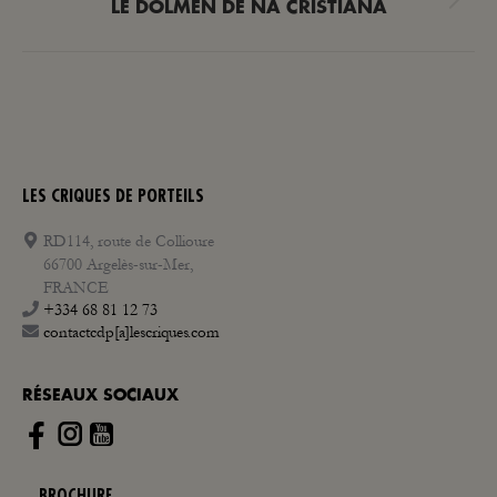
Article
LE DOLMEN DE NA CRISTIANA
suivant
:
LES CRIQUES DE PORTEILS
RD114, route de Collioure
66700 Argelès-sur-Mer,
FRANCE
+334 68 81 12 73
contactcdp[a]lescriques.com
RÉSEAUX SOCIAUX
Instagram