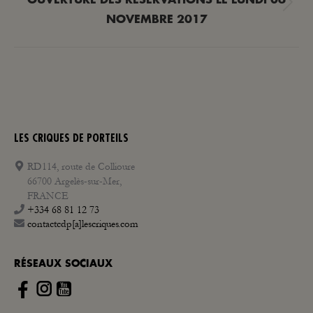
OUVERTURE DES RÉSERVATIONS LE LUNDI 06
Article
NOVEMBRE 2017
suivant
:
LES CRIQUES DE PORTEILS
RD114, route de Collioure
66700 Argelès-sur-Mer,
FRANCE
+334 68 81 12 73
contactcdp[a]lescriques.com
RÉSEAUX SOCIAUX
Instagram