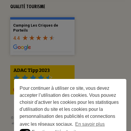
QUALITÉ TOURISME
Camping Les Criques de
Porteils
4.4
Pour continuer à utiliser ce site, vous devez
accepter l’utilisation des cookies. Vous pouvez
choisir d'activer les cookies pour les statistiques
d'utilisation du site et les cookies pour la
personnalisation des publicités et connections
©2023 Les Criques de Porteils | SIRET: 539 925 636 00026 - Classement 5
étoiles Tourisme N° C66-001852-002 du 5 août 2021 - 247 Emplacements
avec les réseaux sociaux.
En savoir plus
Site web réalisé par
Cédric Postel Webmaster