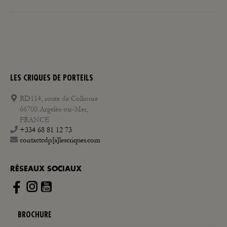
suivant
:
LES CRIQUES DE PORTEILS
RD114, route de Collioure
66700 Argelès-sur-Mer,
FRANCE
+334 68 81 12 73
contactcdp[a]lescriques.com
RÉSEAUX SOCIAUX
Instagram
BROCHURE