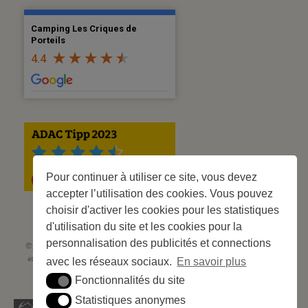
Camping Les Criques de
Porteils
4.4
Pour continuer à utiliser ce site, vous devez
accepter l’utilisation des cookies. Vous pouvez
choisir d'activer les cookies pour les statistiques
d'utilisation du site et les cookies pour la
personnalisation des publicités et connections
©2023 Les Criques de Porteils | SIRET: 539 925 636 00026 - Classement 5
étoiles Tourisme N° C66-001852-002 du 5 août 2021 - 247 Emplacements
avec les réseaux sociaux.
En savoir plus
Site web réalisé par
Cédric Postel Webmaster
Fonctionnalités du site
Fonctionnalités du site
Statistiques anonymes
Statistiques anonymes